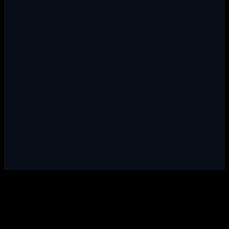
Facebook
Twitter
YouTube
LinkedIn