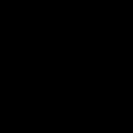
赛事竞猜
雷竞技
·
9 月 23, 2024
·
文章