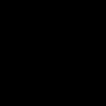
JJB竞技宝
, 
电竞实时数据网
, 
雷竞技raybet体育
雷竞技