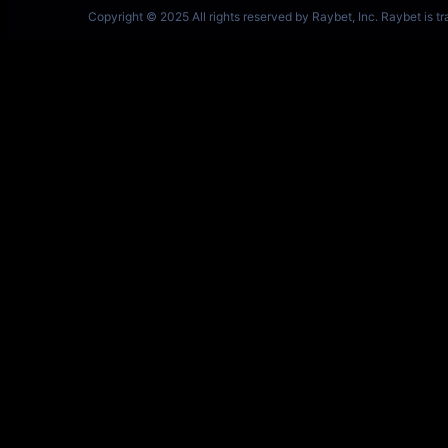
一竞技网址 – 从一开始·竞无止境 L