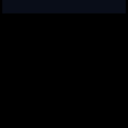
Facebook
Twitter
YouTube
LinkedIn