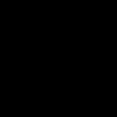
英雄联盟全球总决
赛电竞赛事竞猜
雷竞技
·
9 月 7, 2024
·
新闻