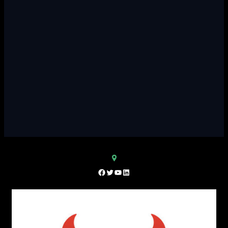
Facebook
Twitter
YouTube
LinkedIn