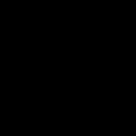
JJB竞技宝
, 
raybet雷竞技地址
, 
电竞实时数据网
雷竞技