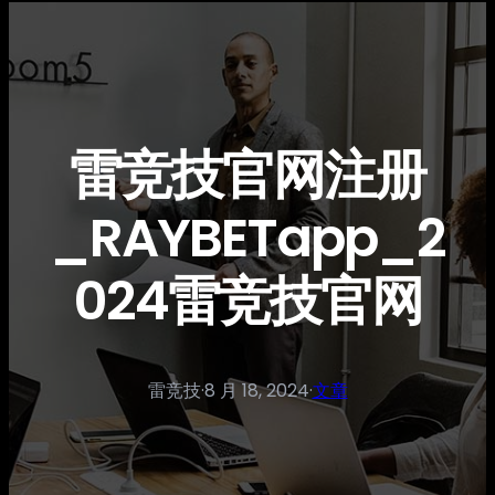
雷竞技官网注册
_RAYBETapp_2
024雷竞技官网
雷竞技
·
8 月 18, 2024
·
文章