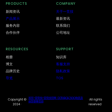
PRODUCTS
COMPANY
新闻资讯
关于一竞技
产品展示
最新资讯
服务内容
联系我们
合作伙伴
公司地址
RESOURCES
SUPPORT
相册
知识库
博文
客服支持
品牌历史
隐私政策
导览
TOS
首页–雷竞技-雷竞技官网_DOTA2,LOL,CSGO电竞及
Copyright ©
· All rights
体育赛事竞猜
2024 ·
reserved