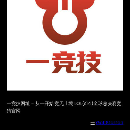
一竞技网址 – 从一开始·竞无止境 LOL(s14)全球总决赛竞
猜官网
Get Started