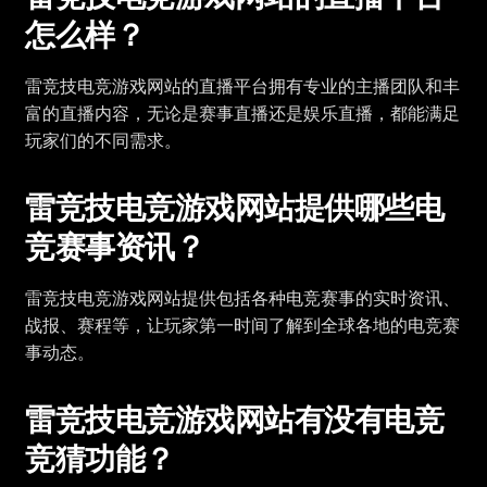
怎么样？
雷竞技电竞游戏网站的直播平台拥有专业的主播团队和丰
富的直播内容，无论是赛事直播还是娱乐直播，都能满足
玩家们的不同需求。
雷竞技电竞游戏网站提供哪些电
竞赛事资讯？
雷竞技电竞游戏网站提供包括各种电竞赛事的实时资讯、
战报、赛程等，让玩家第一时间了解到全球各地的电竞赛
事动态。
雷竞技电竞游戏网站有没有电竞
竞猜功能？