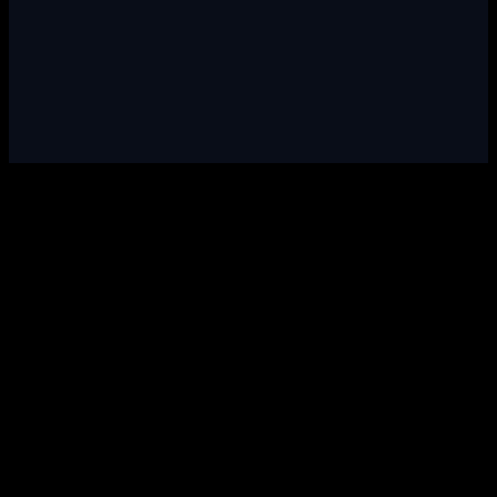
Facebook
Twitter
YouTube
LinkedIn