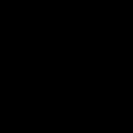
站_2024雷竞技
官网
雷竞技
·
8 月 10, 2024
·
文章