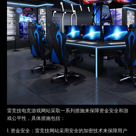
雷竞技电竞游戏网站采取一系列措施来保障资金安全和游
戏公平性，具体措施包括：
1. 资金安全：雷竞技网站采用安全的加密技术来保障用户