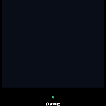
Facebook
Twitter
YouTube
LinkedIn