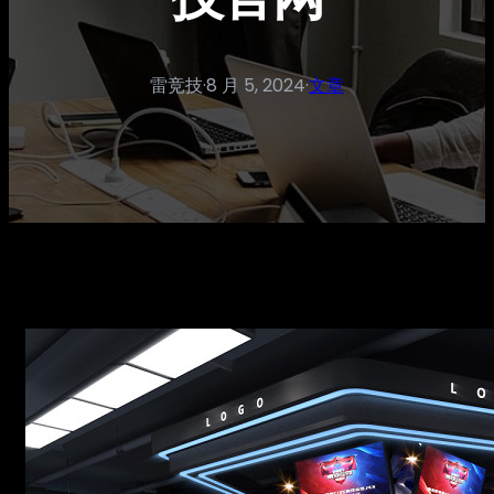
雷竞技
·
8 月 5, 2024
·
文章