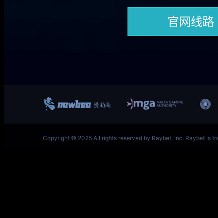
一竞技网址 – 从一开始·竞无止境 L