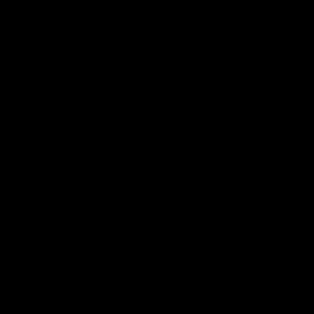
一竞技网址 – 从一开始·竞无止境 LOL(s14)全球总决赛竞
猜官网