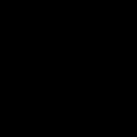
一竞技网址 – 从一开始·竞无止境 LOL(s14)全球总决赛竞