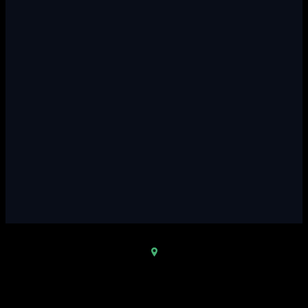
Facebook
Twitter
YouTube
LinkedIn