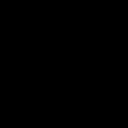
雷竞技
·
7 月 27, 2024
·
文章