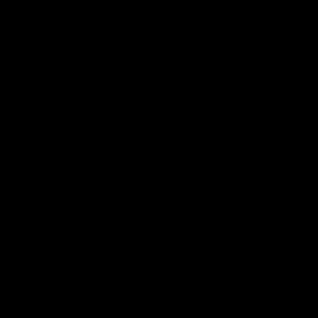
欢迎来到电竞游戏
网站！
我们是一家专注于电竞游戏下注服务的网站，致力于为用