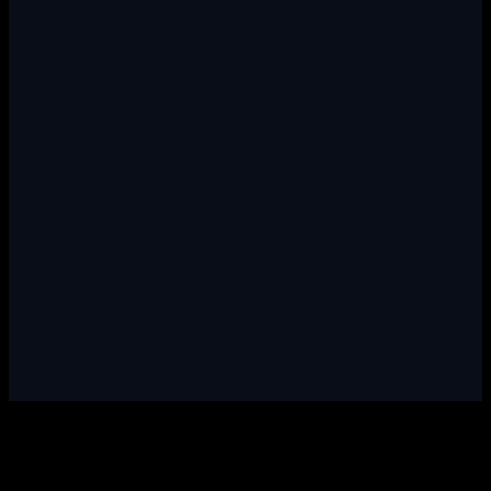
Facebook
Twitter
YouTube
LinkedIn