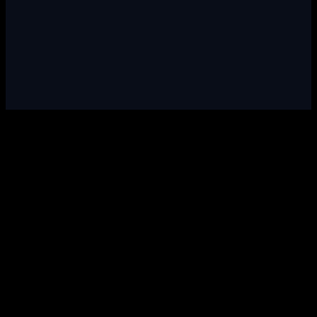
Facebook
Twitter
YouTube
LinkedIn