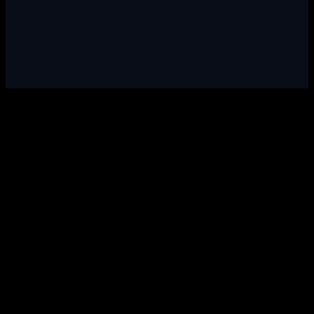
Facebook
Twitter
YouTube
LinkedIn