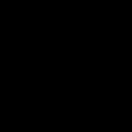
1. 雷竞技电竞游戏网站的历史和
发展是怎样的？