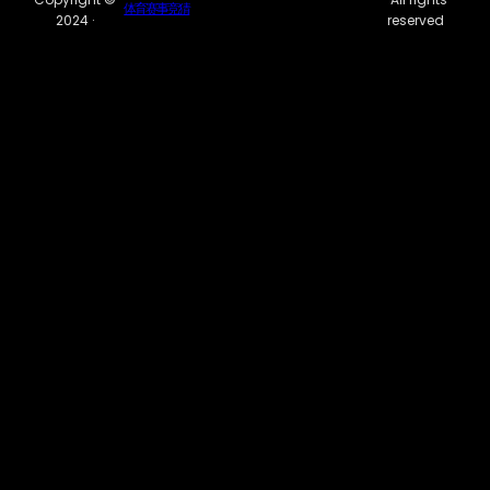
体育赛事竞猜
2024 ·
reserved