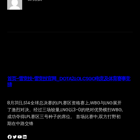
首页–雷竞技-雷竞技官网_DOTA2,LOL,CSGO电竞及体育赛事竞
猜
8月31日,S14全球总决赛的LPL赛区资格赛上,WBG与LNG展开
了激烈对决。经过三场较量,LNG以3-0的绝对优势横扫WBG,
成功夺得LPL赛区三号种子的席位。 首场比赛中,双方打野初
期在中路交锋
Facebook
Twitter
YouTube
LinkedIn