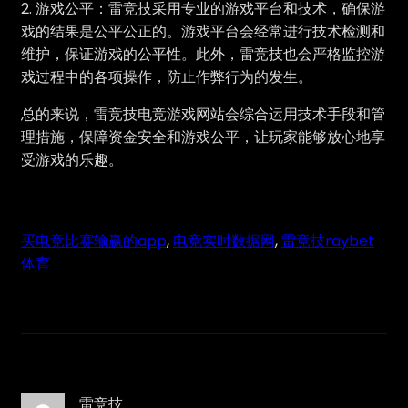
2. 游戏公平：雷竞技采用专业的游戏平台和技术，确保游
戏的结果是公平公正的。游戏平台会经常进行技术检测和
维护，保证游戏的公平性。此外，雷竞技也会严格监控游
戏过程中的各项操作，防止作弊行为的发生。
总的来说，雷竞技电竞游戏网站会综合运用技术手段和管
理措施，保障资金安全和游戏公平，让玩家能够放心地享
受游戏的乐趣。
买电竞比赛输赢的app
, 
电竞实时数据网
, 
雷竞技raybet
体育
雷竞技