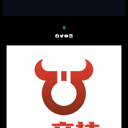
Facebook
Twitter
YouTube
LinkedIn