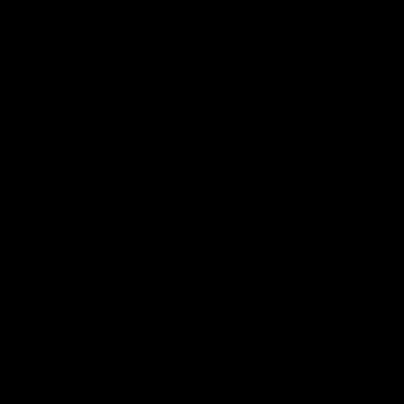
网
雷竞技
·
7 月 11, 2024
·
文章