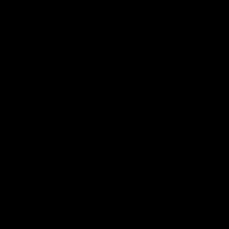
Facebook
Twitter
YouTube
LinkedIn