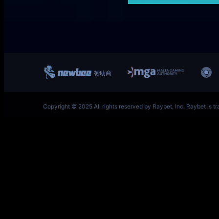
一竞技网址 – 从一开始·竞无止境 L