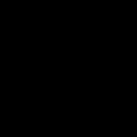
英雄联盟投注提现
雷竞技
·
6 月 27, 2024
·
新闻