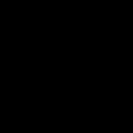
雷竞技
·
6 月 26, 2024
·
文章