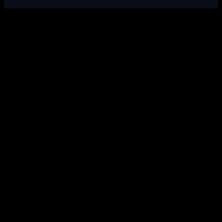
Facebook
Twitter
YouTube
LinkedIn