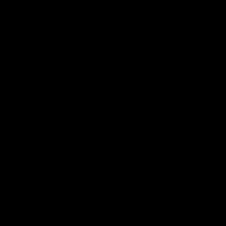
1. 《英雄联盟》全球总决赛落幕，DWG战队成功夺冠