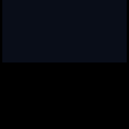
Facebook
Twitter
YouTube
LinkedIn