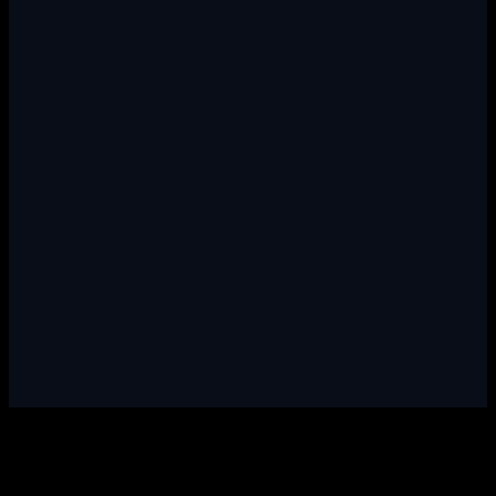
Facebook
Twitter
YouTube
LinkedIn