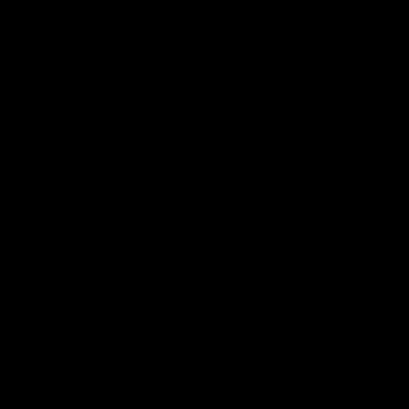
欢迎使用电竞投注
网站