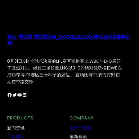
首页–雷竞技-雷竞技官网_DOTA2,LOL,CSGO电竞及体育赛事竞
猜
8月31日,S14全球总决赛的LPL赛区资格赛上,WBG与LNG展开
了激烈对决。经过三场较量,LNG以3-0的绝对优势横扫WBG,
成功夺得LPL赛区三号种子的席位。 首场比赛中,双方打野初
期在中路交锋
Facebook
Twitter
YouTube
LinkedIn
PRODUCTS
COMPANY
新闻资讯
关于一竞技
产品展示
最新资讯