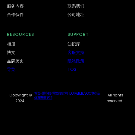
服务内容
联系我们
合作伙伴
公司地址
RESOURCES
SUPPORT
相册
知识库
博文
客服支持
品牌历史
隐私政策
导览
TOS
首页–雷竞技-雷竞技官网_DOTA2,LOL,CSGO电竞及
Copyright ©
· All rights
体育赛事竞猜
2024 ·
reserved