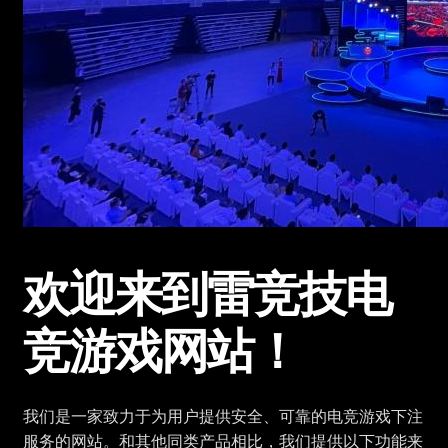
欢迎来到雷竞技电
竞游戏网站！
我们是一家致力于为用户提供安全、可靠的电竞游戏下注
服务的网站。和其他同类产品相比，我们提供以下功能来