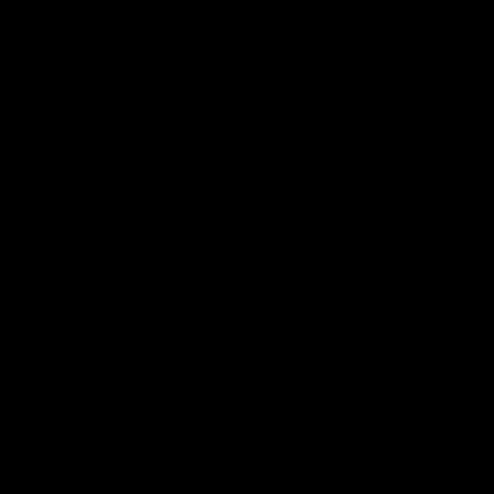
_2024雷竞技官
网
雷竞技
·
8 月 18, 2024
·
文章