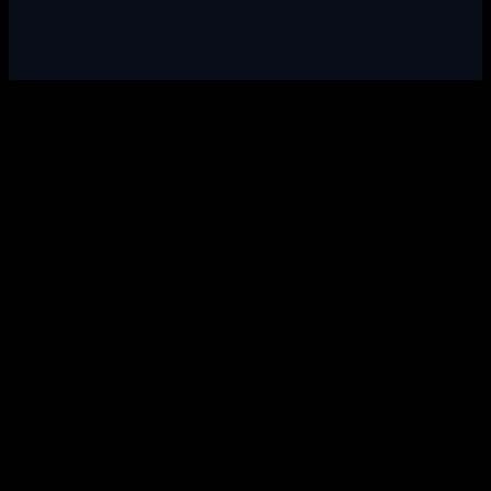
Facebook
Twitter
YouTube
LinkedIn