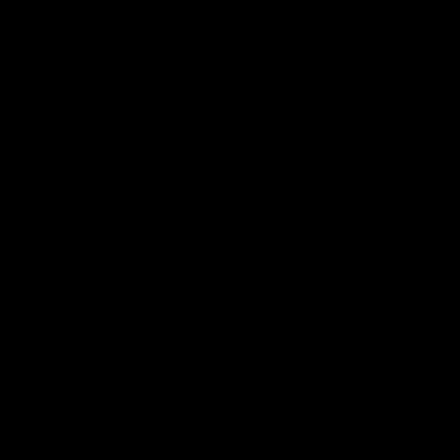
Facebook
Twitter
YouTube
LinkedIn