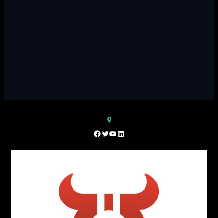
Facebook
Twitter
YouTube
LinkedIn