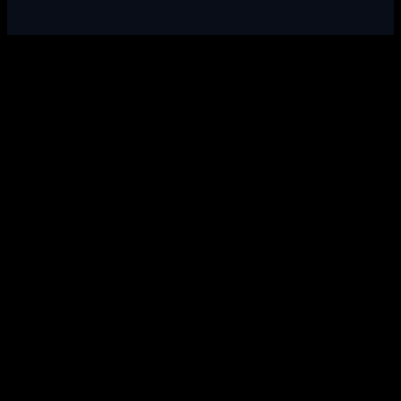
Facebook
Twitter
YouTube
LinkedIn