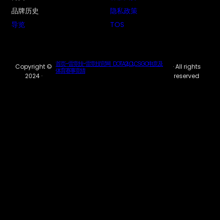
品牌历史
隐私政策
导览
TOS
首页–雷竞技-雷竞技官网_DOTA2,LOL,CSGO电竞及
Copyright ©
· All rights
体育赛事竞猜
2024 ·
reserved