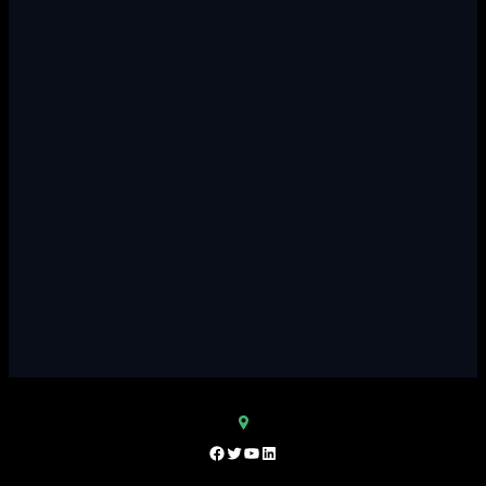
Facebook
Twitter
YouTube
LinkedIn