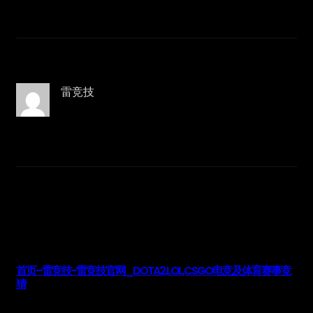
雷竞技
首页–雷竞技-雷竞技官网_DOTA2,LOL,CSGO电竞及体育赛事竞
猜