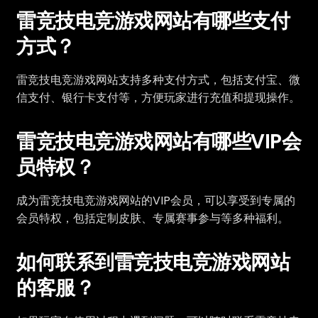
雷竞技电竞游戏网站有哪些支付
方式？
雷竞技电竞游戏网站支持多种支付方式，包括支付宝、微
信支付、银行卡支付等，方便玩家进行充值和提现操作。
雷竞技电竞游戏网站有哪些VIP会
员特权？
成为雷竞技电竞游戏网站的VIP会员，可以享受到专属的
会员特权，包括定制皮肤、专属赛事参与等多种福利。
如何联系到雷竞技电竞游戏网站
的客服？