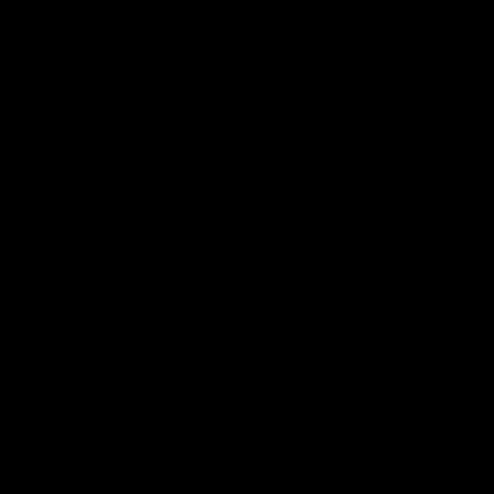
网
雷竞技
·
7 月 13, 2024
·
资讯