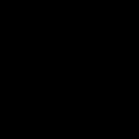
Facebook
Twitter
YouTube
LinkedIn