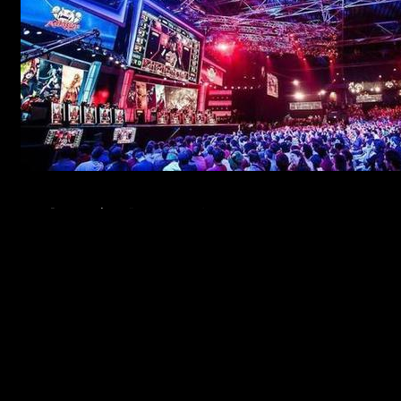
1. 电子竞技是什么？
电子竞技是一种以电子游戏为竞技项目的竞赛形式，参赛
选手通过操作电子游戏获得胜利。这种竞技形式已经发展
成为一项全球性的运动，吸引了大批玩家和观众。
2. 电子竞技有哪些热门比赛？