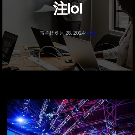
注lol
雷竞技
·
6 月 28, 2024
·
文章